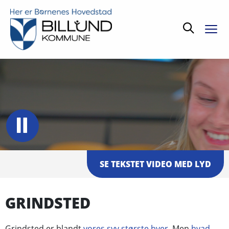
Søg
SE TEKSTET VIDEO MED LYD
GRINDSTED
Grindsted er blandt
vores syv største byer
. Men
hvad