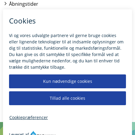
Åbningstider
Kontakt borgerrådgiveren
BILLUND.DK
Tilgængelighedserklæring
Giv feedback til hjemmesiden