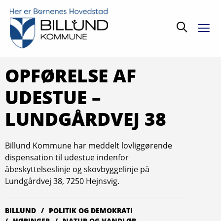
Søg
OPFØRELSE AF
UDESTUE –
LUNDGÅRDVEJ 38
Billund Kommune har meddelt lovliggørende
dispensation til udestue indenfor
åbeskyttelseslinje og skovbyggelinje på
Lundgårdvej 38, 7250 Hejnsvig.
BILLUND
POLITIK OG DEMOKRATI
HØRINGER
NATUR OG VANDLØB