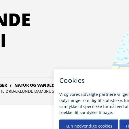
NDE
I
GER
NATUR OG VANDLØB
 TIL ØRBÆKLUNDE DAMBRUG I