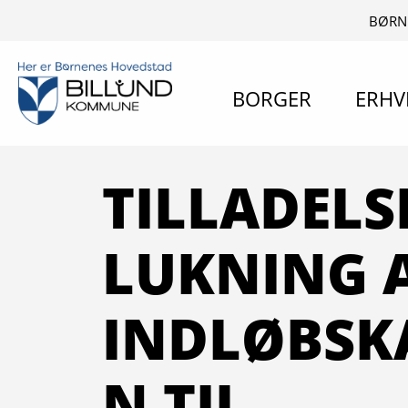
BØRN
BORGER
ERHV
TILLADELSE
LUKNING 
INDLØBSK
N TIL