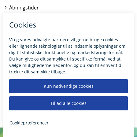
Åbningstider
Kontakt borgerrådgiveren
BILLUND.DK
Tilgængelighedserklæring
Giv feedback til hjemmesiden