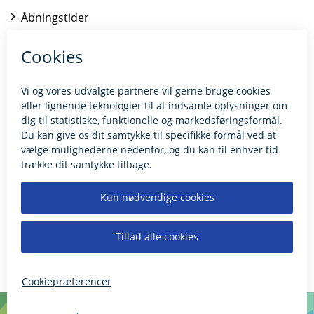
Åbningstider
Kontakt borgerrådgiveren
BILLUND.DK
Tilgængelighedserklæring
Giv feedback til hjemmesiden