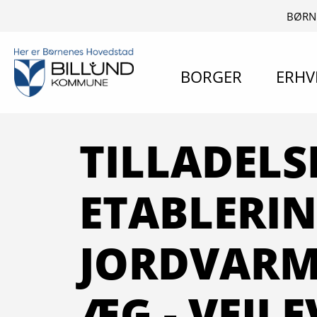
BØRN
BORGER
ERHV
TILLADELSE
ETABLERIN
JORDVAR
ÆG - VEJLE