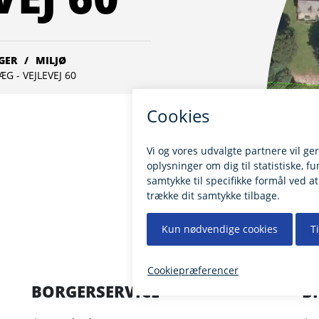
GER
MILJØ
G - VEJLEVEJ 60
BORGERSERVICE
B