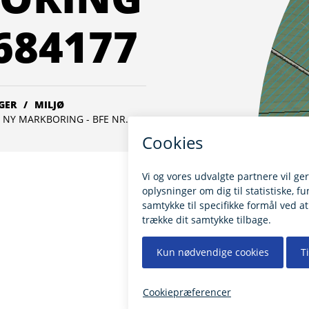
9684177
GER
MILJØ
L NY MARKBORING - BFE NR.