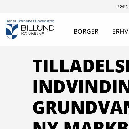
BØRN
BORGER
ERHV
TILLADELSE
INDVINDI
GRUNDVAN
NY MARKB