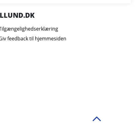
ILLUND.DK
Tilgængelighedserklæring
Giv feedback til hjemmesiden