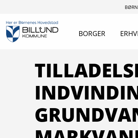
BØRN
BORGER
ERHV
TILLADELSE
INDVINDI
GRUNDVAN
MARKVAND