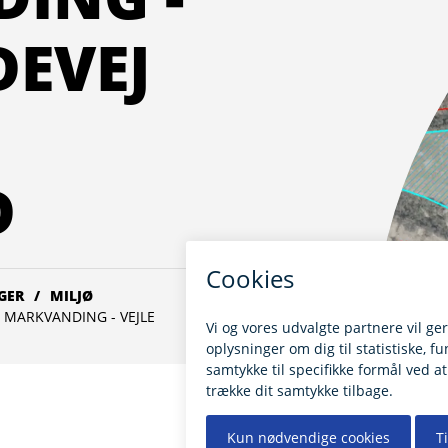
DEVEJ
D
GER
MILJØ
L MARKVANDING - VEJLE