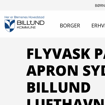
BØRN
BORGER
ERHV
FLYVASK P
APRON SY
BILLUND
LUFTHAVN