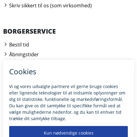
Skriv sikkert til os (som virksomhed)
BORGERSERVICE
Bestil tid
Åbningstider
Kontakt borgerrådgiveren
BILLUND.DK
Tilgængelighedserklæring
Giv feedback til hjemmesiden