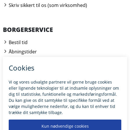
Skriv sikkert til os (som virksomhed)
BORGERSERVICE
Bestil tid
Åbningstider
Kontakt borgerrådgiveren
BILLUND.DK
Tilgængelighedserklæring
Giv feedback til hjemmesiden