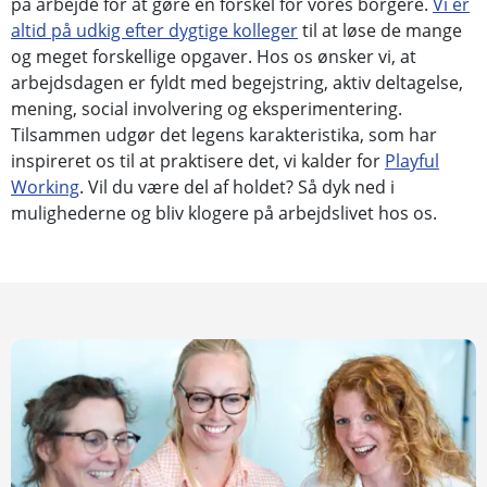
på arbejde for at gøre en forskel for vores borgere.
Vi er
altid på udkig efter dygtige kolleger
til at løse de mange
og meget forskellige opgaver. Hos os ønsker vi, at
arbejdsdagen er fyldt med begejstring, aktiv deltagelse,
mening, social involvering og eksperimentering.
Tilsammen udgør det legens karakteristika, som har
inspireret os til at praktisere det, vi kalder for
Playful
Working
. Vil du være del af holdet? Så dyk ned i
mulighederne og bliv klogere på arbejdslivet hos os.