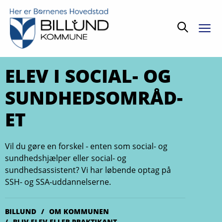
Søg
ELEV I SO­CI­AL- OG
SUND­HEDS­OM­RÅD­
ET
Vil du gøre en forskel - enten som social- og
sundhedshjælper eller social- og
sundhedsassistent? Vi har løbende optag på
SSH- og SSA-uddannelserne.
BILLUND
OM KOMMUNEN
BLIV ELEV ELLER PRAKTIKANT