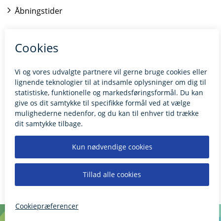
Åbningstider
Kontakt borgerrådgiveren
BILLUND.DK
Tilgængelighedserklæring
Giv feedback til hjemmesiden