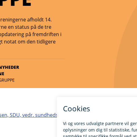
ureningerne afholdt 14.
ne en status på de tre
datering på fremdriften i
t notat om den tidligere
NYHEDER
NE
EGRUPPE
elsen, SDU, vedr. sundhedsundersøgelserne her