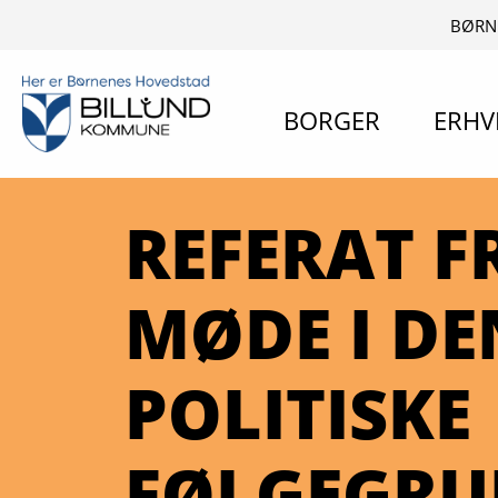
BØRN
BORGER
ERHV
REFERAT FR
MØDE I DE
POLITISKE
FØLGEGRU