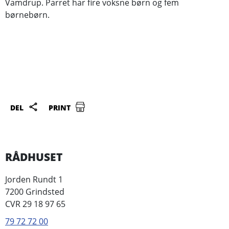
Vamdrup. Parret har fire voksne børn og fem
børnebørn.
DEL
PRINT
RÅDHUSET
Jorden Rundt 1
7200 Grindsted
CVR 29 18 97 65
79 72 72 00