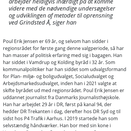
arbejder heldigvis ihærdigt på at komme
videre med de nødvendige undersøgelser
og udviklingen af metoder til oprensning
ved Grindsted Å, siger han
Poul Erik Jensen er 69 år, og selvom han sidder i
regionsrådet for første gang denne valgperiode, så har
han masser af politisk erfaring med sig i bagagen. Han
har siddet i Vamdrup og Kolding byråd i 32 år. Som
kommunalpolitiker har han siddet som udvalgsformand
for Plan- miljø- og boligudvalget, Socialudvalget og
Arbejdsmarkedsudvalget, inden han i 2021 valgte at
skifte byrådet ud med regionsrådet. Poul Erik Jensen er
uddannet journalist fra Danmarks Journalisthøjskole.
Han har arbejdet 29 år i DR, først på kanal 94, der
hedder DR Trekanten i dag, derefter hos DR Syd og til
sidst hos P4 Trafik i Aarhus. I 2019 startede han som
selvstændig håndværker. Han bor med sin kone i