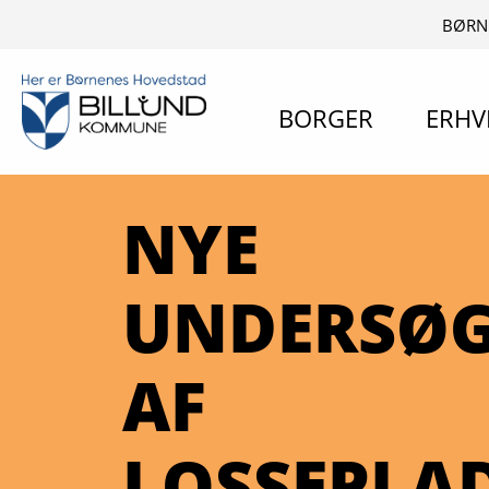
BØRN
BORGER
ERHV
NYE
UNDERSØG
AF
LOSSEPLA