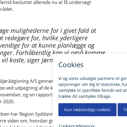
ertid besluttet allerede nu at få undersøgt
rådet.
øge mulighederne for i givet fald at
 redegøre for, hvilke yderligere
vendige for at kunne planlægge og
inger. Forhåbentlig kan vi også komme
il koste, siger Jørn K. Pedersen.
iljørådgivning A/S gennemføre en geofysisk
lpe ved udpegning af de konkrete boresteder.
f november, og en rapport over undersøgelsernes
r 2020.
dsen har Region Syddanmark igangsat nye
ørre viden om, hvordan grundvandsforureningen fra