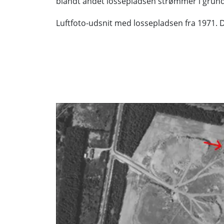
blandt andet lossepladsen strømmer i grun
Luftfoto-udsnit med lossepladsen fra 1971. 