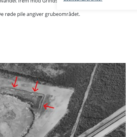
dvandet frem mod Grindsted Å og Engsøen.
De røde pile angiver grubeområdet.