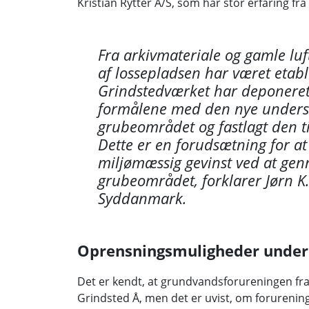
Kristian Rytter A/S, som har stor erfaring fr
Fra arkivmateriale og gamle luft
af lossepladsen har været etabl
Grindstedværket har deponeret 
formålene med den nye undersø
grubeområdet og fastlagt den
Dette er en forudsætning for a
miljømæssig gevinst ved at ge
grubeområdet, forklarer Jørn K.
Syddanmark.
Oprensningsmuligheder under
Det er kendt, at grundvandsforureningen 
Grindsted Å, men det er uvist, om forureninge