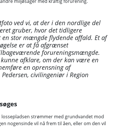
a andre miljøsager med kraftig forurening.
foto ved vi, at der i den nordlige del
eret gruber, hvor det tidligere
en stor mængde flydende affald. Et af
gelse er at få afgrænset
 tilbageværende forureningsmængde.
t kunne afklare, om der kan være en
nnemføre en oprensning af
 Pedersen, civilingeniør i Region
søges
fra lossepladsen strømmer med grundvandet mod
n nogensinde vil nå frem til åen, eller om den vil