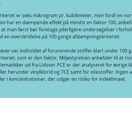
.
iteriet er seks mikrogram pr. kubikmeter, men fordi en no
ion har en dæmpende effekt på mindst en faktor 100, anbef
, at man først bør foretage yderligere undersøgelser i forhold
d en overskridelse på 100 gange afdampningskriteriet.
prøver var indholdet af forurenende stoffer klart under 100 
teriet, som er den faktor, Miljøstyrelsen anbefaler til at ri
ematikker ud fra.Udover PCE er der analyseret for øvrige k
er herunder vinylklorid og TCE samt for oliestoffer. Ingen a
er i koncentrationer, der udgør en risiko for indeklimaet.