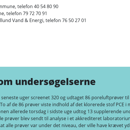
ommune, telefon 40 54 80 90
e, telefon 79 72 70 91
llund Vand & Energi, telefon 76 50 27 01
 om undersøgelserne
 seneste uger screenet 320 og udtaget 86 poreluftprøver til 
To af de 86 prøver viste indhold af det klorerede stof PCE 
onen allerede torsdag i sidste uge udtog 13 supplerende un
 prøver blev sendt til analyse i et akkrediteret laboratoriu
 at alle prøver var under det niveau, der ville have krævet yd