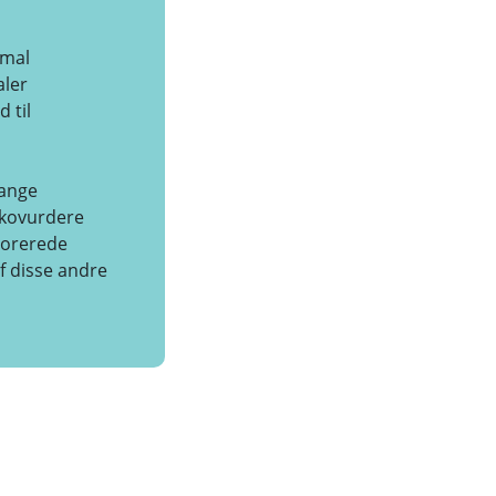
rmal
aler
 til
gange
sikovurdere
lorerede
f disse andre