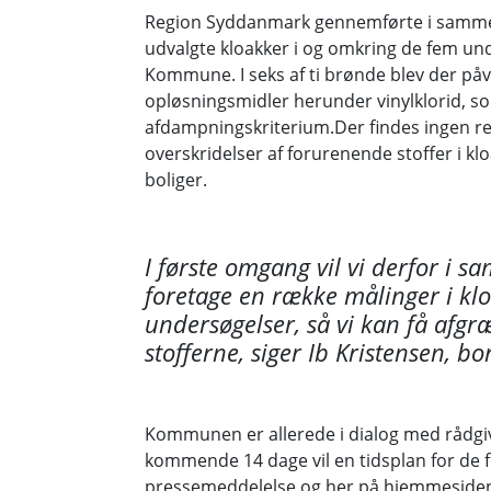
Region Syddanmark gennemførte i samme 
udvalgte kloakker i og omkring de fem un
Kommune. I seks af ti brønde blev der påvi
opløsningsmidler herunder vinylklorid, so
afdampningskriterium.Der findes ingen ret
overskridelser af forurenende stoffer i kloa
boliger.
I første omgang vil vi derfor i 
foretage en række målinger i klo
undersøgelser, så vi kan få afgr
stofferne, siger Ib Kristensen, 
Kommunen er allerede i dialog med rådgive
kommende 14 dage vil en tidsplan for de 
pressemeddelelse og her på hjemmeside