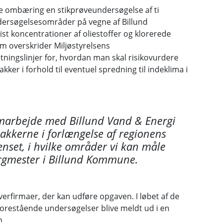
ombæring en stikprøveundersøgelse af ti
dersøgelsesområder på vegne af Billund
st koncentrationer af oliestoffer og klorerede
m overskrider Miljøstyrelsens
ningslinjer for, hvordan man skal risikovurdere
kker i forhold til eventuel spredning til indeklima i
samarbejde med Billund Vand & Energi
akkerne i forlængelse af regionens
ænset, i hvilke områder vi kan måle
borgmester i Billund Kommune.
rfirmaer, der kan udføre opgaven. I løbet af de
forestående undersøgelser blive meldt ud i en
n.