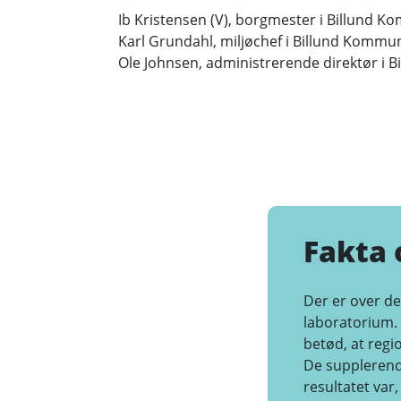
Ib Kristensen (V), borgmester i Billund K
Karl Grundahl, miljøchef i Billund Kommun
Ole Johnsen, administrerende direktør i Bi
Fakta
Der er over de
laboratorium. 
betød, at regi
De supplerende
resultatet var,