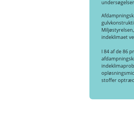
undersøgelser
Afdampningskr
gulvkonstrukt
Miljøstyrelsen
indeklimaet ve
I 84 af de 86 
afdampningskri
indeklimaprobl
opløsningsmidl
stoffer optræd