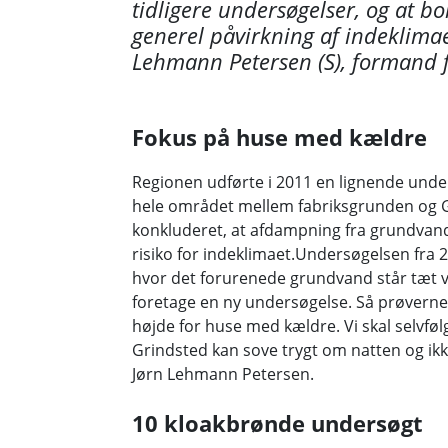
tidligere undersøgelser, og at b
generel påvirkning af indeklimae
Lehmann Petersen (S), formand 
Fokus på huse med kældre
Regionen udførte i 2011 en lignende unders
hele området mellem fabriksgrunden og G
konkluderet, at afdampning fra grundvand
risiko for indeklimaet.Undersøgelsen fra 
hvor det forurenede grundvand står tæt ve
foretage en ny undersøgelse. Så prøverne 
højde for huse med kældre. Vi skal selvføl
Grindsted kan sove trygt om natten og ikke
Jørn Lehmann Petersen.
10 kloakbrønde undersøgt