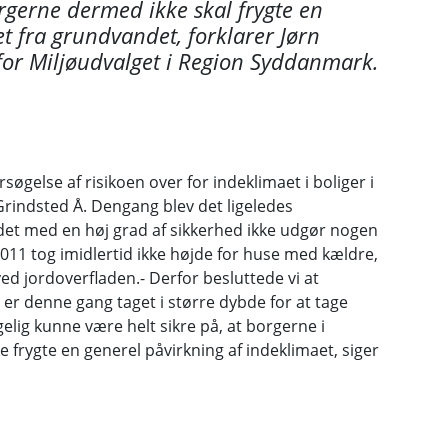
orgerne dermed ikke skal frygte en
t fra grundvandet, forklarer Jørn
for Miljøudvalget i Region Syddanmark.
øgelse af risikoen over for indeklimaet i boliger i
rindsted Å. Dengang blev det ligeledes
et med en høj grad af sikkerhed ikke udgør nogen
2011 tog imidlertid ikke højde for huse med kældre,
d jordoverfladen.- Derfor besluttede vi at
er denne gang taget i større dybde for at tage
gelig kunne være helt sikre på, at borgerne i
 frygte en generel påvirkning af indeklimaet, siger