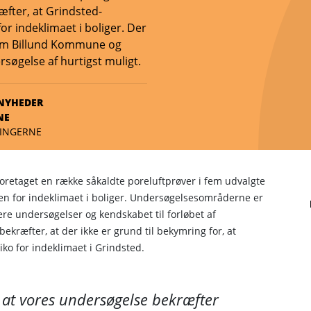
æfter, at Grindsted-
or indeklimaet i boliger. Der
som Billund Kommune og
rsøgelse af hurtigst muligt.
NYHEDER
NE
NINGERNE
retaget en række såkaldte poreluftprøver i fem udvalgte
oen for indeklimaet i boliger. Undersøgelsesområderne er
ere undersøgelser og kendskabet til forløbet af
kræfter, at der ikke er grund til bekymring for, at
iko for indeklimaet i Grindsted.
, at vores undersøgelse bekræfter