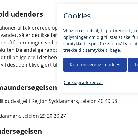
hold udendørs
tioner af fx klorerede opløsningsmidler i
det, så er det ikke farligt at opholde sig i
deluftforureningen ved de mest forurenede steder
eluften.De endelige rapporter om
t til boligejere i det berørte område, når den
vil desuden blive gjort tilgængelig her på
imaundersøgelsen
iljøudvalget i Region Syddanmark, telefon 40 40 58
danmark, telefon 29 20 20 27
ndersøgelsen