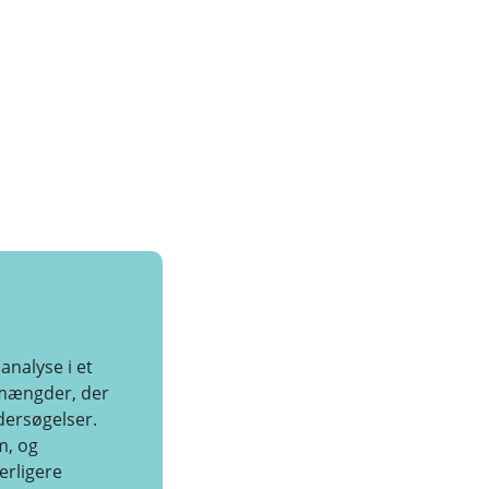
analyse i et
i mængder, der
dersøgelser.
m, og
erligere