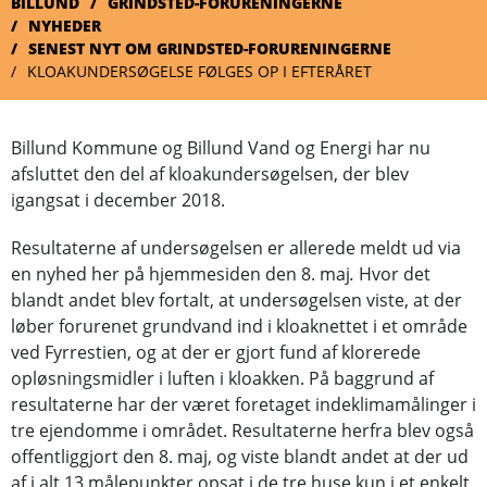
BILLUND
GRINDSTED-FORURENINGERNE
NYHEDER
SENEST NYT OM GRINDSTED-FORURENINGERNE
KLOAKUNDERSØGELSE FØLGES OP I EFTERÅRET
Billund Kommune og Billund Vand og Energi har nu
afsluttet den del af kloakundersøgelsen, der blev
igangsat i december 2018.
Resultaterne af undersøgelsen er allerede meldt ud via
en nyhed her på hjemmesiden den 8. maj
.
Hvor det
blandt andet blev fortalt, at undersøgelsen viste, at der
løber forurenet grundvand ind i kloaknettet i et område
ved Fyrrestien, og at der er gjort fund af klorerede
opløsningsmidler i luften i kloakken. På baggrund af
resultaterne har der været foretaget indeklimamålinger i
tre ejendomme i området. Resultaterne herfra blev også
offentliggjort den 8. maj, og viste blandt andet at der ud
af i alt 13 målepunkter opsat i de tre huse kun i et enkelt