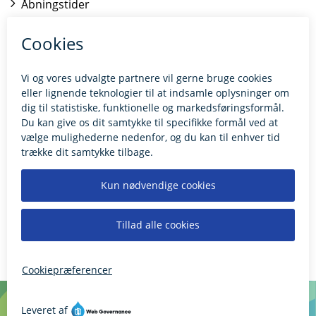
Åbningstider
Kontakt borgerrådgiveren
BILLUND.DK
Tilgængelighedserklæring
Giv feedback til hjemmesiden