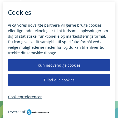
Kontakt borgerrådgiveren
BILLUND.DK
Tilgængelighedserklæring
Giv feedback til hjemmesiden