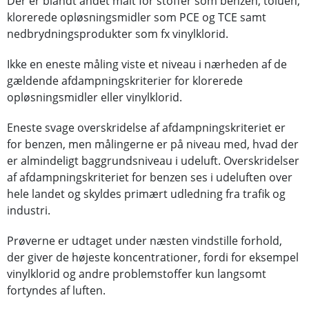
Der er blandt andet målt for stoffer som benzen, toluen,
klorerede opløsningsmidler som PCE og TCE samt
nedbrydningsprodukter som fx vinylklorid.
Ikke en eneste måling viste et niveau i nærheden af de
gældende afdampningskriterier for klorerede
opløsningsmidler eller vinylklorid.
Eneste svage overskridelse af afdampningskriteriet er
for benzen, men målingerne er på niveau med, hvad der
er almindeligt baggrundsniveau i udeluft. Overskridelser
af afdampningskriteriet for benzen ses i udeluften over
hele landet og skyldes primært udledning fra trafik og
industri.
Prøverne er udtaget under næsten vindstille forhold,
der giver de højeste koncentrationer, fordi for eksempel
vinylklorid og andre problemstoffer kun langsomt
fortyndes af luften.