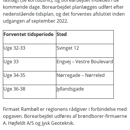
fastlagt (se kortudsnit), og borearbejdet indledes i de
kommende dage. Borearbejdet planlægges udført efter
nedenstående tidsplan, og det forventes afsluttet inden
udgangen af september 2022.
Forventet tidsperiode
Sted
Uge 32-33
Svinget 12
Uge 33
Engvej – Vestre Boulevard
Uge 34-35
Nørregade – Nørreled
Uge 36-38
Jyllandsgade
Firmaet Rambøll er regionens rådgiver i forbindelse med
opgaven. Borearbejdet udføres af brøndborer-firmaerne
A. Højfeldt A/S og Jysk Geoteknik.