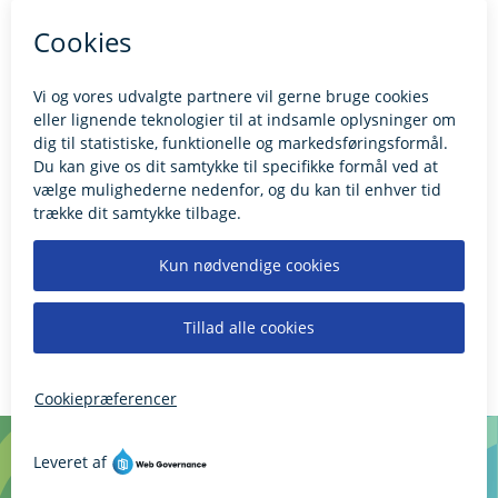
Kontakt borgerrådgiveren
BILLUND.DK
Tilgængelighedserklæring
Giv feedback til hjemmesiden