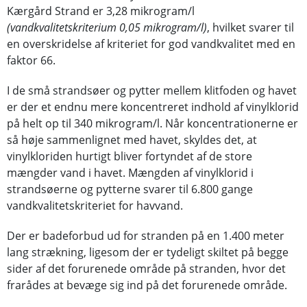
Kærgård Strand er 3,28 mikrogram/l
(vandkvalitetskriterium 0,05 mikrogram/l)
, hvilket svarer til
en overskridelse af kriteriet for god vandkvalitet med en
faktor 66.
I de små strandsøer og pytter mellem klitfoden og havet
er der et endnu mere koncentreret indhold af vinylklorid
på helt op til 340 mikrogram/l. Når koncentrationerne er
så høje sammenlignet med havet, skyldes det, at
vinylkloriden hurtigt bliver fortyndet af de store
mængder vand i havet. Mængden af vinylklorid i
strandsøerne og pytterne svarer til 6.800 gange
vandkvalitetskriteriet for havvand.
Der er badeforbud ud for stranden på en 1.400 meter
lang strækning, ligesom der er tydeligt skiltet på begge
sider af det forurenede område på stranden, hvor det
frarådes at bevæge sig ind på det forurenede område.