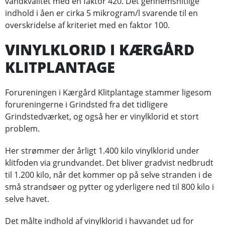
vandkvalitet med en faktor 420. Det gennemsnitlige
indhold i åen er cirka 5 mikrogram/l svarende til en
overskridelse af kriteriet med en faktor 100.
VINYLKLORID I KÆRGÅRD
KLITPLANTAGE
Forureningen i Kærgård Klitplantage stammer ligesom
forureningerne i Grindsted fra det tidligere
Grindstedværket, og også her er vinylklorid et stort
problem.
Her strømmer der årligt 1.400 kilo vinylklorid under
klitfoden via grundvandet. Det bliver gradvist nedbrudt
til 1.200 kilo, når det kommer op på selve stranden i de
små strandsøer og pytter og yderligere ned til 800 kilo i
selve havet.
Det målte indhold af vinylklorid i havvandet ud for