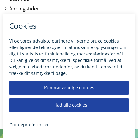
Åbningstider
Kontakt borgerrådgiveren
BILLUND.DK
Tilgængelighedserklæring
Giv feedback til hjemmesiden