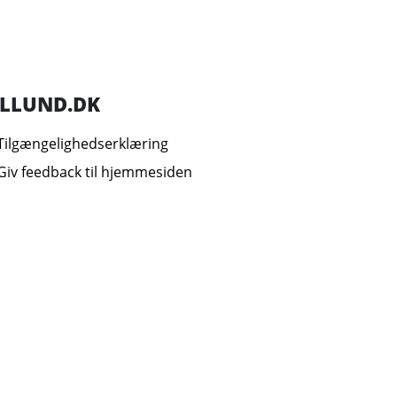
ILLUND.DK
Tilgængelighedserklæring
Giv feedback til hjemmesiden