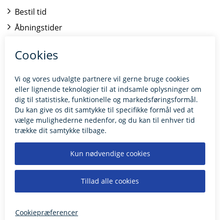
Bestil tid
Åbningstider
Kontakt borgerrådgiveren
BILLUND.DK
Tilgængelighedserklæring
Giv feedback til hjemmesiden