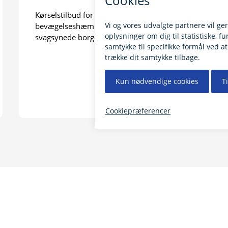
Kørselstilbud for svært
bevægelseshæmmede eller blinde og stærkt
svagsynede borgere på 18 år og derover.