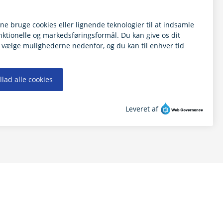
BillundSkolen
Hejnsvig Skole
Vestre Skole
GÅ TIL FLEXSKOLE-ORDNING