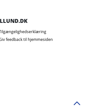
ILLUND.DK
Tilgængelighedserklæring
Giv feedback til hjemmesiden