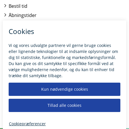
Bestil tid
Åbningstider
Kontakt borgerrådgiveren
BILLUND.DK
Tilgængelighedserklæring
Giv feedback til hjemmesiden