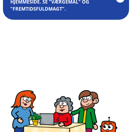
HJEMMESIDE. SE "VÆRGEMÅL" OG
"FREMTIDSFULDMAGT".