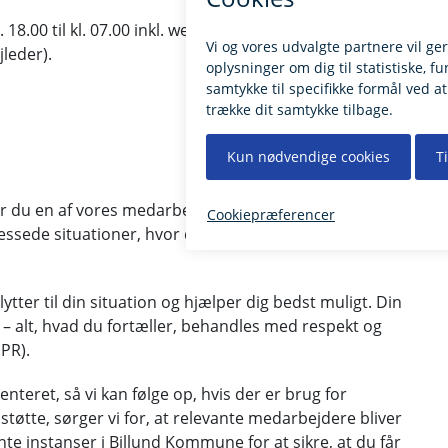
 18.00 til kl. 07.00 inkl. weekender og helligdage (uden
jleder).
er du en af vores medarbejdere fra Skibet, som kan
ssede situationer, hvor du har brug for øjeblikkelig
tter til din situation og hjælper dig bedst muligt. Din
 – alt, hvad du fortæller, behandles med respekt og
PR).
teret, så vi kan følge op, hvis der er brug for
støtte, sørger vi for, at relevante medarbejdere bliver
e instanser i Billund Kommune for at sikre, at du får