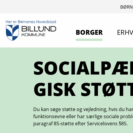
BØRN
BORGER
ERHV
SOCIALP
GISK STØT
Du kan søge støtte og vejledning, hvis du ha
funktionsevne eller har særlige sociale pro
paragraf 85-støtte efter Servicelovens §85.