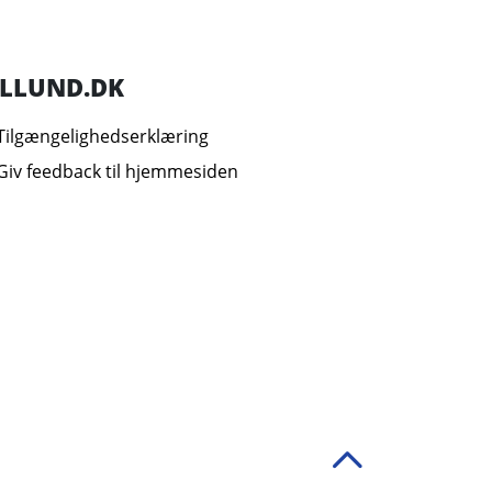
ILLUND.DK
Tilgængelighedserklæring
Giv feedback til hjemmesiden