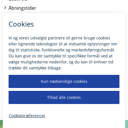
Åbningstider
Kontakt borgerrådgiveren
BILLUND.DK
Tilgængelighedserklæring
Giv feedback til hjemmesiden