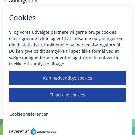
Åbningstider
Kontakt borgerrådgiveren
BILLUND.DK
Tilgængelighedserklæring
Giv feedback til hjemmesiden