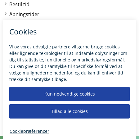
Bestil tid
Åbningstider
Kontakt borgerrådgiveren
BILLUND.DK
Tilgængelighedserklæring
Giv feedback til hjemmesiden