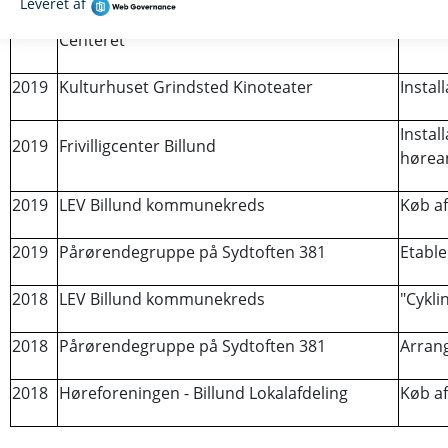
Lynghedeskolen Specialundervisnings
2020
El-lad
Centeret
2019
Kulturhuset Grindsted Kinoteater
Instal
Instal
2019
Frivilligcenter Billund
hørea
2019
LEV Billund kommunekreds
Køb af
2019
Pårørendegruppe på Sydtoften 381
Etable
2018
LEV Billund kommunekreds
"Cykli
2018
Pårørendegruppe på Sydtoften 381
Arran
2018
Høreforeningen - Billund Lokalafdeling
Køb af