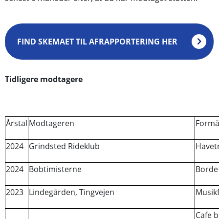
FIND SKEMAET TIL AFRAPPORTERING HER
Tidligere modtagere
Årstal
Modtageren
Formå
2024
Grindsted Rideklub
Havet
2024
Bobtimisterne
Borde 
2023
Lindegården, Tingvejen
Musikf
Cafe b