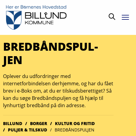
Søg
BRED­BÅNDS­­PUL­
JEN
Oplever du udfordringer med
internetforbindelsen derhjemme, og har du fået
brev i e-Boks om, at du er tilskudsberettiget? Så
kan du søge Bredbåndspuljen og få hjælp til
lynhurtigt bredbånd på din adresse.
BILLUND
BORGER
KULTUR OG FRITID
PULJER & TILSKUD
BREDBÅNDSPULJEN