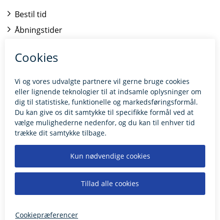
Bestil tid
Åbningstider
Kontakt borgerrådgiveren
BILLUND.DK
Tilgængelighedserklæring
Giv feedback til hjemmesiden