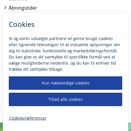
Åbningstider
Kontakt borgerrådgiveren
BILLUND.DK
Tilgængelighedserklæring
Giv feedback til hjemmesiden