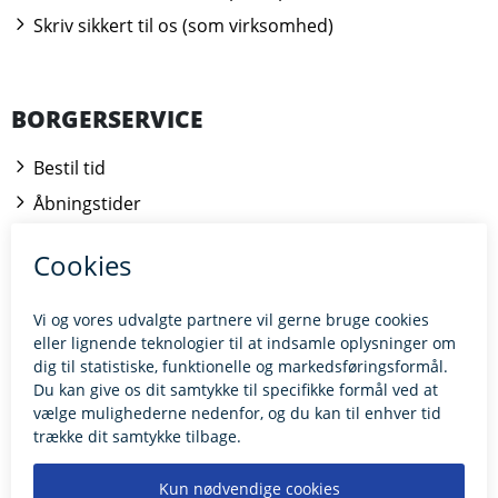
Skriv sikkert til os (som virksomhed)
BORGERSERVICE
Bestil tid
Åbningstider
Kontakt borgerrådgiveren
BILLUND.DK
Tilgængelighedserklæring
Giv feedback til hjemmesiden