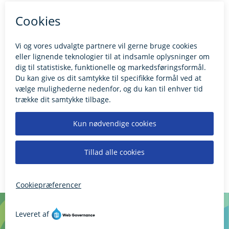
Kontakt borgerrådgiveren
BILLUND.DK
Tilgængelighedserklæring
Giv feedback til hjemmesiden