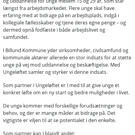
og uddannelse for unge mellem 15 og 29 år, som står
længst fra arbejdsmarkedet. Flere unge skal have
erfaring med at bidrage på en arbejdsplads, indgå i
kollegiale fællesskaber og tjene deres egne penge – og
dermed opnå fodfæste i både arbejdslivet og
samfundet.
I Billund Kommune yder virksomheder, civilsamfund og
kommunale aktører allerede en stor indsats for at støtte
unge på vej mod uddannelse og beskæftigelse. Med
Ungeløftet samler og styrker vi denne indsats.
Som partner i Ungeløftet er I med til at give unge et
konkret løfte om en ny start og bedre muligheder i livet.
De unge kommer med forskellige forudsætninger og
behov, og der er mange måder at bidrage på. Det
vigtigste er viljen til at se potentialet i den enkelte.
Som partner kan I blandt andet: