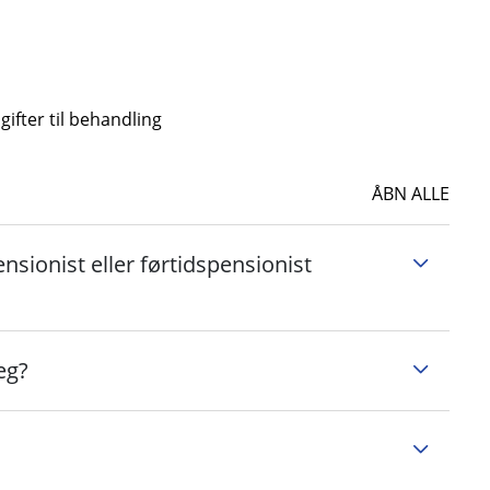
ifter til behandling
ÅBN ALLE
ensionist eller førtidspensionist
æg?