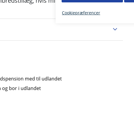
elbredstillæg, hvis min formue ændrer
rtidspension med til udlandet
on og bor i udlandet