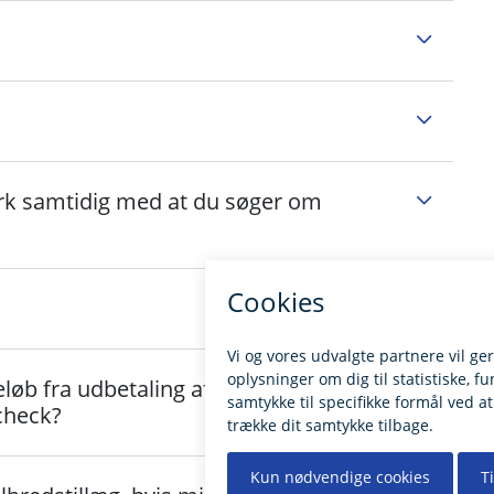
rk samtidig med at du søger om
eløb fra udbetaling af ekstra
check?