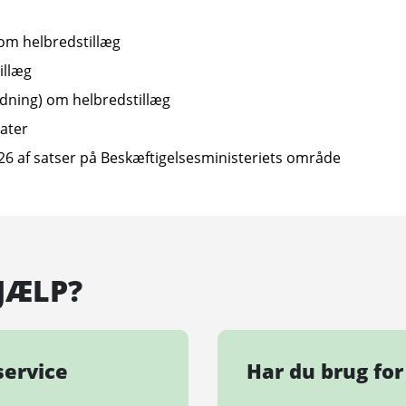
om helbredstillæg
illæg
dning) om helbredstillæg
rater
026 af satser på Beskæftigelsesministeriets område
JÆLP?
rservice
Har du brug for 