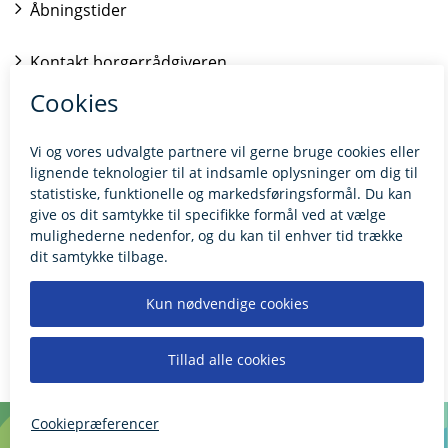
Åbningstider
Kontakt borgerrådgiveren
BILLUND.DK
Tilgængelighedserklæring
Giv feedback til hjemmesiden