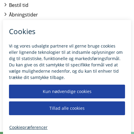
Bestil tid
Åbningstider
Kontakt borgerrådgiveren
BILLUND.DK
Tilgængelighedserklæring
Giv feedback til hjemmesiden