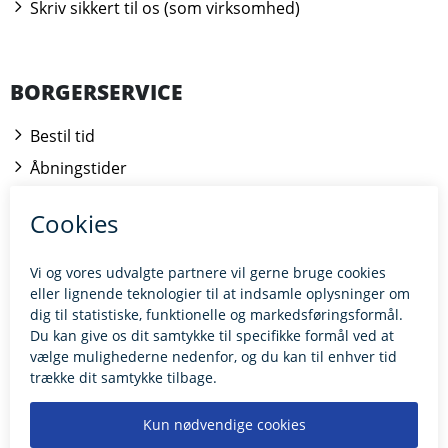
Skriv sikkert til os (som virksomhed)
BORGERSERVICE
Bestil tid
Åbningstider
Kontakt borgerrådgiveren
BILLUND.DK
Tilgængelighedserklæring
Giv feedback til hjemmesiden