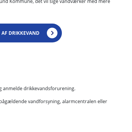
llund Kommune, det vil sige vandværker med mere
 AF DRIKKEVAND
g anmelde drikkevandsforurening.
n pågældende vandforsyning, alarmcentralen eller