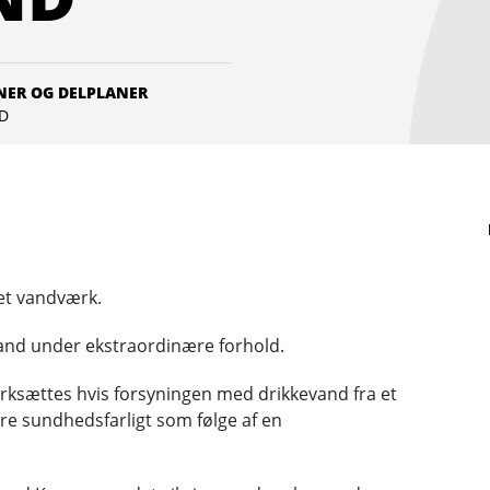
NER OG DELPLANER
D
 et vandværk.
evand under ekstraordinære forhold.
ærksættes hvis forsyningen med drikkevand fra et
ære sundhedsfarligt som følge af en