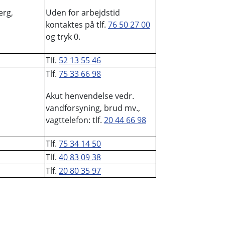
erg,
Uden for arbejdstid
kontaktes på tlf.
76 50 27 00
og tryk 0.
Tlf.
52 13 55 46
Tlf.
75 33 66 98
Akut henvendelse vedr.
vandforsyning, brud mv.,
vagttelefon: tlf.
20 44 66 98
Tlf.
75 34 14 50
Tlf.
40 83 09 38
Tlf.
20 80 35 97