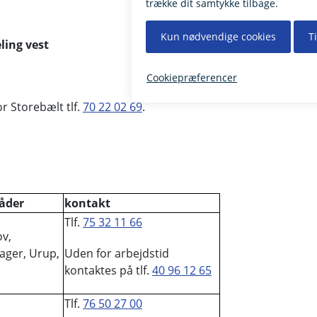
ling vest
r Storebælt tlf.
70 22 02 69
.
åder
kontakt
Tlf.
75 32 11 66
ov,
ager, Urup,
Uden for arbejdstid
kontaktes på tlf.
40 96 12 65
Tlf.
76 50 27 00