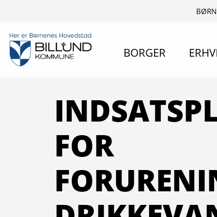
BØRN
BORGER
ERHV
INDSATSP
FOR
FORURENI
DRIKKEVA